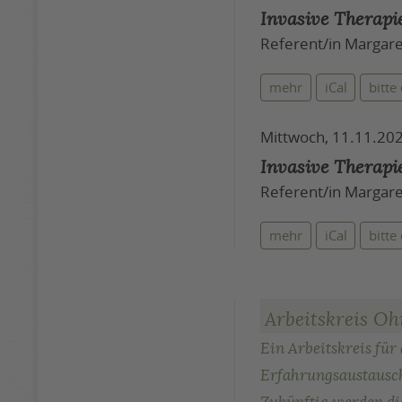
Invasive Therapi
Referent/in Margare
mehr
iCal
bitte
Mittwoch, 11.11.202
Invasive Therapi
Referent/in Margare
mehr
iCal
bitte
Arbeitskreis O
Ein Arbeitskreis für
Erfahrungsaustausch
Zukünftig werden di