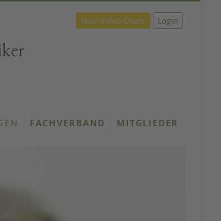
Neu! Video-Chats
Login
iker
GEN
FACHVERBAND
MITGLIEDER